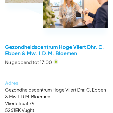
Gezondheidscentrum Hoge Vliert Dhr. C.
Ebben & Mw. I.D.M. Bloemen
Nu geopend tot 17:00
Adres
Reguliere openingstijden
Gezondheidscentrum Hoge Vliert Dhr. C. Ebben
& Mw. I.D.M. Bloemen
Maandag
8:00 - 17:00
Vliertstraat 79
Dinsdag
8:00 - 17:00
5261EK Vught
Woensdag
8:00 - 17:00