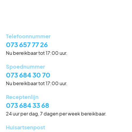
Donderdag
8:00 - 17:00
Vrijdag
8:00 - 17:00
Zaterdag
Gesloten
Zondag
Gesloten
Telefoonnummer
073 657 77 26
Tussen 10.00-10.30 en 12.00-14.00 zijn we
Nu bereikbaar tot 17:00 uur.
telefonisch alleen bereikbaar voor spoed. Onze balie is
wegens personeelstekort gesloten.
Spoednummer
073 684 30 70
Nu bereikbaar tot 17:00 uur.
Receptenlijn
Eerste kerstdag
073 684 33 68
Vrijdag 25 december
Gesloten
24 uur per dag, 7 dagen per week bereikbaar.
Tweede kerstdag
Huisartsenpost
Zaterdag 26 december
Gesloten