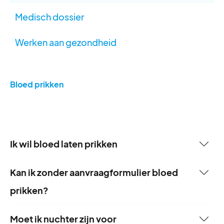
Medisch dossier
Werken aan gezondheid
Bloed prikken
Ik wil bloed laten prikken
De afname van bloed wordt uitgevoerd op
Kan ik zonder aanvraagformulier bloed
aanvraag van bijvoorbeeld de huisarts of
prikken?
medisch specialist. Bij een bloedafname wordt
Om bloed te kunnen prikken heb je een digitaal
Moet ik nuchter zijn voor
een hoeveelheid bloed afgenomen; in de